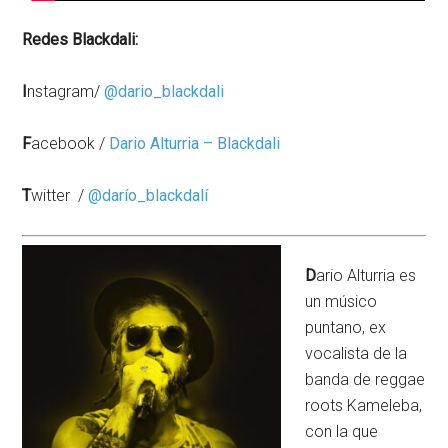
Redes Blackdali:
I
nstagram/
@dario_blackdali
F
acebook /
Dario Alturria – Blackdali
T
witter /
@darío_blackdalí
D
ario Alturria es
un músico
puntano, ex
vocalista de la
banda de reggae
roots Kameleba,
con la que