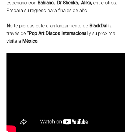
escenario con
Bahiano, Dr Shenka, Alika,
entre otros.
Prepara su regreso para finales de año.
N
o te pierdas este gran lanzamiento de
BlackDali
a
través de
“Pop Art Discos Internacional
y su próxima
visita a
México.