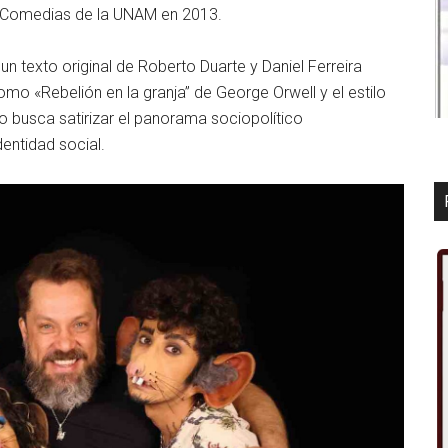
e Comedias de la UNAM en 2013.
 un texto original de Roberto Duarte y Daniel Ferreira
omo «Rebelión en la granja” de George Orwell y el estilo
to busca satirizar el panorama sociopolítico
entidad social.