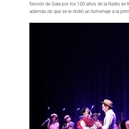
función de Gala por los 100 años de la Radio e
además de que se le rindió un homenaje a la primer