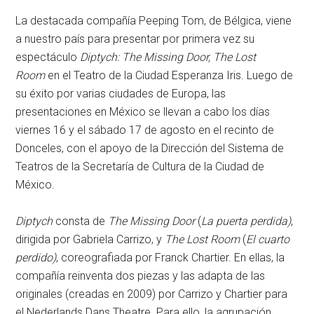
La destacada compañía
Peeping Tom
, de Bélgica, viene
a nuestro país para presentar por primera vez su
espectáculo
Diptych: The Missing Door, The Lost
Room
en el
Teatro de la Ciudad Esperanza Iris
. Luego de
su éxito por varias ciudades de Europa, las
presentaciones en México se llevan a cabo los días
viernes 16 y el sábado 17 de agosto en el recinto de
Donceles, con el apoyo de la
Dirección del Sistema de
Teatros de la Secretaría de Cultura de la Ciudad de
México
.
Diptych
consta de
The Missing Door
(
La puerta perdida)
,
dirigida por Gabriela Carrizo, y
The Lost Room
(
El cuarto
perdido)
, coreografiada por Franck Chartier. En ellas, la
compañía reinventa dos piezas y las adapta de las
originales (creadas en 2009) por Carrizo y Chartier para
el Nederlands Dans Theatre. Para ello, la agrupación