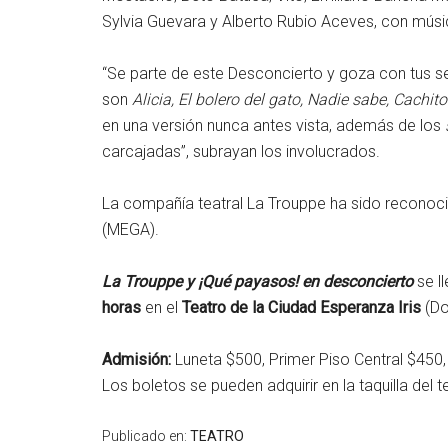
Sylvia Guevara y Alberto Rubio Aceves, con músic
“Se parte de este Desconcierto y goza con tus 
son
Alicia, El bolero del gato, Nadie sabe, Cachit
en una versión nunca antes vista, además de los
carcajadas”, subrayan los involucrados.
La compañía teatral La Trouppe ha sido reconoc
(MEGA).
La Trouppe y ¡Qué payasos! en desconcierto
se l
horas
en el
Teatro de la Ciudad Esperanza Iris
(Do
Admisión:
Luneta $500, Primer Piso Central $450,
Los boletos se pueden adquirir en la taquilla del 
Publicado en:
TEATRO