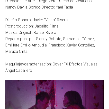
Dirección de Arte :
Diego Vera
Diseño de Vestuario:
Nancy Dávila
Sonido Directo:
Yael Tapia
Diseño Sonoro:
Javier “Vicho” Rivera
Postproducción:
Jacalito Films
Música Original :
Rafael Rivera
Reparto principal:
Sidney Robote, Samantha Gómez,
Emilliere Emilio Ampudia, Francisco Xavier González,
Maruza Cinta.
Maquillajeycaracterización:
CovenFX
Efectos Visuales:
Ángel
Caballero