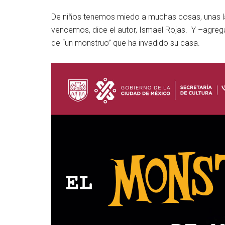
De niños tenemos miedo a muchas cosas, unas l
vencemos, dice el autor, Ismael Rojas. Y –agrega–
de “un monstruo” que ha invadido su casa.