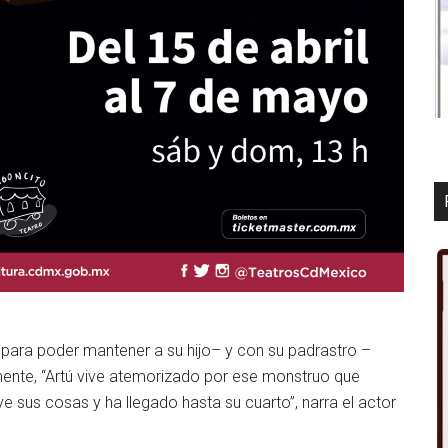
 para poder mantener a su hijo– y con su padrastro –
mente, “Artú vive atemorizado por ese monstruo que
e sus cosas y ha llegado hasta su cuarto”, narra el actor