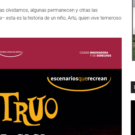
as olvidamos, algunas permanecen y otras las
 esta es la historia de un niño, Artú, quien vive temeroso