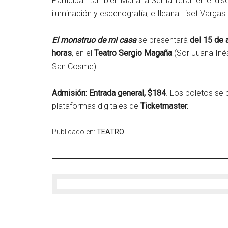
Participan también Mariana Serna Terán en el dise
iluminación y escenografía, e Ileana Liset Varg
El monstruo de mi casa
se presentará
del 15 de 
horas
, en el
Teatro Sergio Magaña
(Sor Juana Inés
San Cosme).
Admisión: Entrada general, $184
. Los boletos se p
plataformas digitales de
Ticketmaster.
Publicado en:
TEATRO