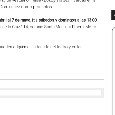
ño de vestuario, Felisa «
Bobby Watson
» Vargas en la
as Domínguez como productora.
abril al 7 de mayo
, los
sábados y domingos a las 13:00
 de la Cruz 114, colonia Santa María La Ribera, Metro
ueden adquirir en la taquilla del teatro y en las