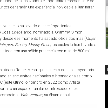
ilo único de la innovadora e importante representante de
untos generarán una experiencia inolvidable e iluminarán
tiva que lo ha llevado a tener importantes
mo José
Cheo
Pardo, nominado al Grammy, Simon
 y desde ese momento ha sacado otros dos más (
Mujer
iste pero Fresh
y
Mostly Fresh
, los cuales lo han llevado a
tualidad con una sólida presencia con más de 800 mil
exicano Rafael Mesa, quien cuenta con una trayectoria
tado en encuentros nacionales e internacionales como
 (este último lo nombró en 2022 como Artista
ortar a un espacio familar de introspecciones
 promociona
Vida Ventura
, su álbum debut.