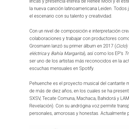
líricas y presencia etérea de Renee Mooi y el est
la nueva canción latinoamericana Leiden. Todos j
el escenario con su talento y creatividad.
Con un nivel de composición e interpretación crea
colaboraciones y trabajar con productores co
Grosmann lanzó su primer álbum en 2017 (
Ciclo
)
eléctrica
y
Bahía Margarita
), así como los EP’s
Tr
ser uno de los artistas más reconocidos en la ac
escuchas mensuales en Spotify.
Pehuenche es el proyecto musical del cantante m
de más de diez años, en los cuales se ha presen
SXSV, Tecate Comuna, Machaca, Bahidorá y LAMC
Revelación). Con su andrógina voz permite transp
personales, amorosas y honestas. Actualmente