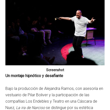
Screenshot
Un montaje hipnótico y desafiante
Bajo la producción de Alejandra Ramos, con asesoría en
vestuario de Pilar Boliver y la participación de las
compañías Los Endebles y
Teatro en una Cáscara de
Nuez
, La ira de Narciso
se distingue por su estética