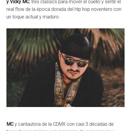
y Vicky MC
, tres classics para mover el cuello y sentir el
real flow de la época dorada del Hip hop noventero con
un toque actual y maduro.
MC
y cantautora de la CDMX con casi 3 décadas de