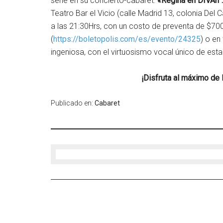
serie en su concierto-cabaret:
«Regina en DIVÁn”.
Teatro Bar el Vicio (calle Madrid 13, colonia De
a las 21:30Hrs, con un costo de preventa de $700
(
https://boletopolis.com/es/evento/24325
) o en
ingeniosa, con el virtuosismo vocal único de esta
¡Disfruta al máximo de 
Publicado en:
Cabaret