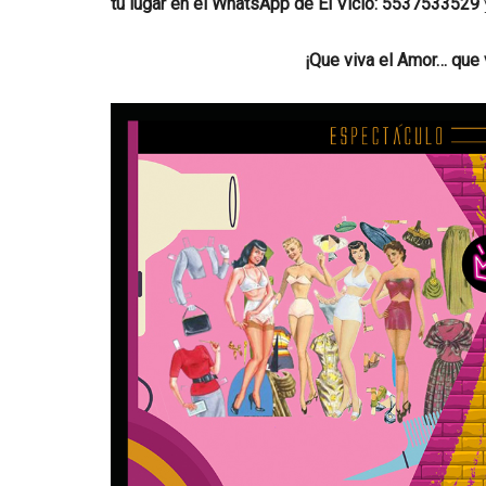
tu lugar en el WhatsApp de El Vicio: 5537533529
¡Que viva el Amor… que v