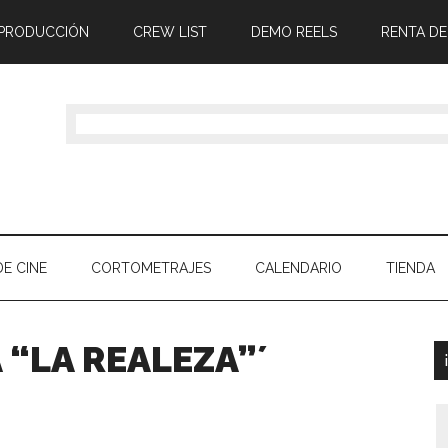
 PRODUCCIÓN
CREW LIST
DEMO REELS
RENTA DE
E CINE
CORTOMETRAJES
CALENDARIO
TIENDA
 “LA REALEZA”´