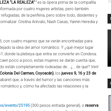
LEZA “LA REALEZA” ’
es la ópera prima de la compañía
nformada por cuatro mujeres artistas, pero también
refugiadas, de la periferia, pero sobre todo, disidentes y
rmalizar: Cristina Arévalo, Nash Casas, Yannin Heredia y
983, con cuatro mujeres que se verán encontradas para
 dejado la idea del amor romántico. Y ¿qué mejor lugar
»?, donde la plebeya que entra se convierte en Condesa.
ue caen poco a poco, estas mujeres se darán cuenta que,
ando están completamente rodeadas de… ¿… de qué? Ven!
, Colonia Del Carmen, Coyoacán)
, los
j
ueves 9, 16 y 23 de
cabaret que, a través del humor y las canciones más
r romántico y, cómo ha afectado las relaciones y la
/es/evento/25195
(300 pesos entrada general), o
reserva