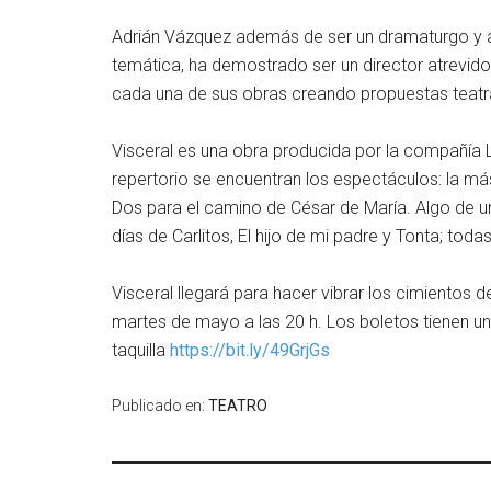
Adrián Vázquez además de ser un dramaturgo y ac
temática, ha demostrado ser un director atrevido y
cada una de sus obras creando propuestas teatra
Visceral es una obra producida por la compañía Lo
repertorio se encuentran los espectáculos: la más
Dos para el camino de César de María. Algo de u
días de Carlitos, El hijo de mi padre y Tonta; toda
Visceral llegará para hacer vibrar los cimiento
martes de mayo a las 20 h. Los boletos tienen un
taquilla
https://bit.ly/49GrjGs
Publicado en:
TEATRO