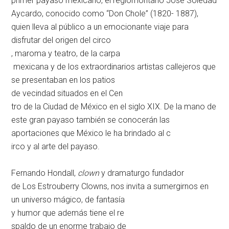
primer payaso mexicano, el reg
iomontano José Soledad
Aycardo, conocido como “Don Chole” (1820- 1887),
quien lleva al público a un emocionante viaje para
disfrutar del origen del circo
, maroma y teatro, de la carpa
mexicana y de los extraordina
rios artistas callejeros que
se presentaban en los patios
de vecindad situados en el Cen
tro de la Ciudad de México en
el siglo XIX. De
la mano de
este gran payaso también se conocerán las
aportaciones que México le ha brindado al c
irco y al arte del payaso.
Fernando Hondall,
clown
y dramaturgo fundador
de Los Estrouberry Clowns, nos invita a sumergirnos en
un universo mágico, de fantasía
y humor que además tiene el re
spaldo de un enorme trabajo de