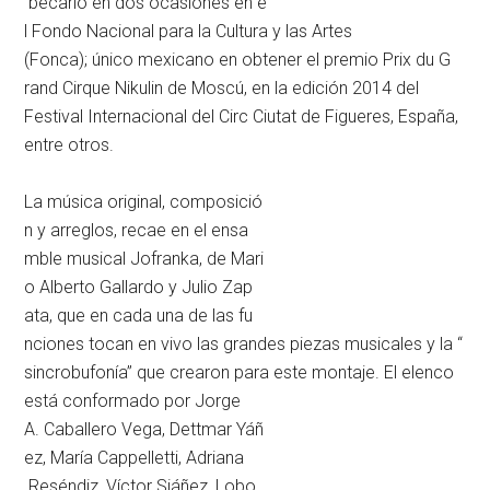
becario en dos ocasiones en e
l Fondo Nacional para la Cultu
ra y las Artes
(Fonca); único mexicano en obtener el premio Prix du G
rand Cirque Nikulin de Moscú,
en la edición 2014 del
Festival Internacional del Cir
c Ciutat de Figueres, España,
entre otros.
La música original, composició
n y arreglos, recae en el ensa
mble musical Jofranka, de Mari
o Alberto Gallardo y Julio Zap
ata, que en cada una de las fu
nciones tocan en vivo las gran
des piezas musicales y la “
sincrobufonía” que crearon para este montaje. El elenco
está conformado por Jorge
A. Caballero Vega, Dettmar Yáñ
ez, María Cappelletti, Adriana
Reséndiz, Víctor Siáñez, Lobo