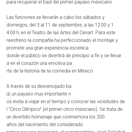
para recuperar el baúl del pri
mer payaso mexicano.
Las funciones se llevarán a cabo los sábados y
domingos, del 3 al 11 de septiembre, a las 12:00 y 1
4:00 h, en el Teatro de las Ar
tes del Cenart. Para este
reestreno la compañía ha perfeccionado el montaje y
promete una gran experiencia escénica
donde el público se divertirá
de principio a fin y se llevar
á en el corazón una emotiva pa
rte de la historia de la comed
ia en México.
A través de su desvencijado ba
úl, un payaso muy importante n
os invita a viajar en el tiemp
o y conocer las vicisitudes de
l “Circo Olímpico” (el primer
circo mexicano). Se trata de
un divertido homenaje que conmemora los 200
años del nacimiento del
considerado