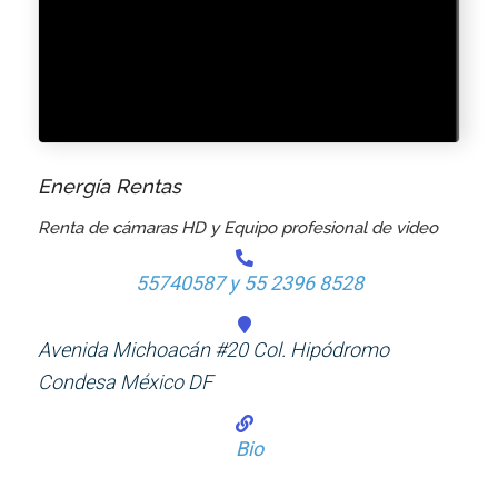
Energía Rentas
Renta de cámaras HD y Equipo profesional de video
55740587 y 55 2396 8528
Avenida Michoacán #20 Col. Hipódromo
Condesa México DF
Bio