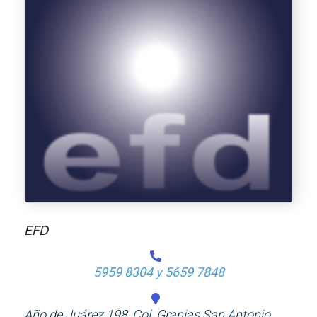
EFD
5959 8304 y 5659 7848
Año de Juárez 198, Col. Granjas San Antonio