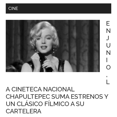
CINE
E
N
J
U
N
I
O
,
L
A CINETECA NACIONAL
CHAPULTEPEC SUMA ESTRENOS Y
UN CLÁSICO FÍLMICO A SU
CARTELERA