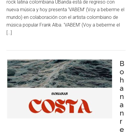
rock latina colombiana UBanda está de regreso con
nueva música y hoy presenta ‘VABEM’ (Voy a beberme el
mundo) en colaboración con el artista colombiano de
música popular Frank Alba. ‘VABEM’ (Voy a beberme el
[…]
B
o
h
a
n
a
n
r
e