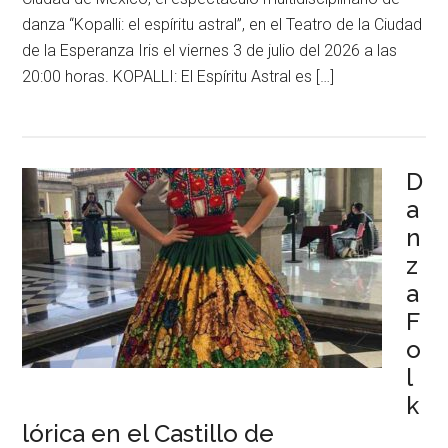
danza “Kopalli: el espíritu astral”, en el Teatro de la Ciudad
de la Esperanza Iris el viernes 3 de julio del 2026 a las
20:00 horas. KOPALLI: El Espíritu Astral es […]
D
a
n
z
a
F
o
l
k
lórica en el Castillo de