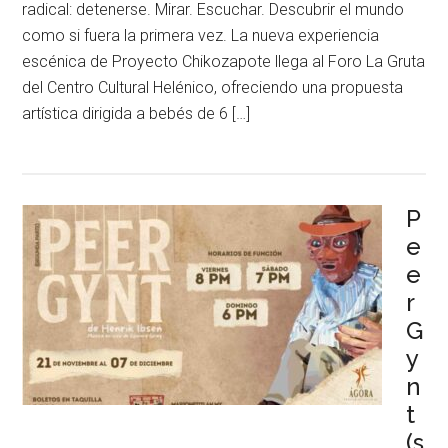
radical: detenerse. Mirar. Escuchar. Descubrir el mundo
como si fuera la primera vez. La nueva experiencia
escénica de Proyecto Chikozapote llega al Foro La Gruta
del Centro Cultural Helénico, ofreciendo una propuesta
artística dirigida a bebés de 6 […]
P
e
e
r
G
y
n
t
(s