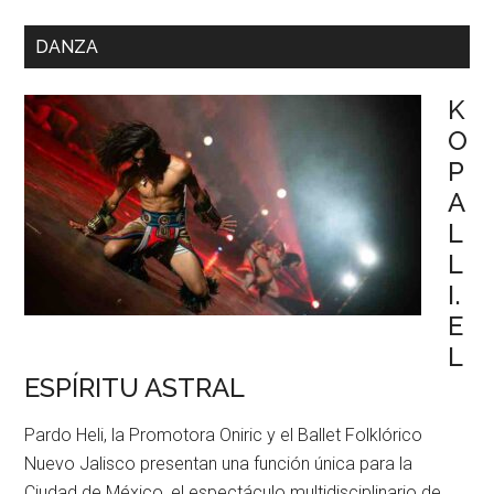
DANZA
K
O
P
A
L
L
I.
E
L
ESPÍRITU ASTRAL
Pardo Heli, la Promotora Oniric y el Ballet Folklórico
Nuevo Jalisco presentan una función única para la
Ciudad de México, el espectáculo multidisciplinario de