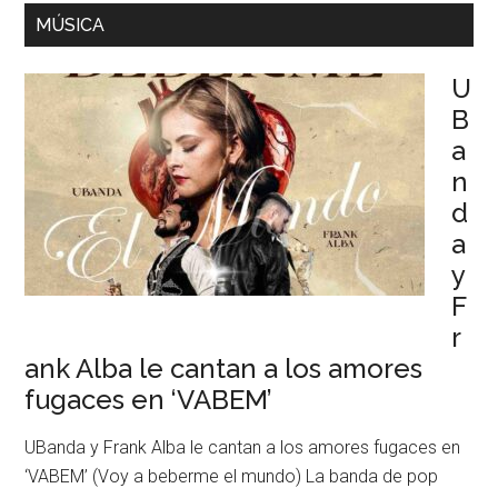
MÚSICA
U
B
a
n
d
a
y
F
r
ank Alba le cantan a los amores
fugaces en ‘VABEM’
UBanda y Frank Alba le cantan a los amores fugaces en
‘VABEM’ (Voy a beberme el mundo) La banda de pop