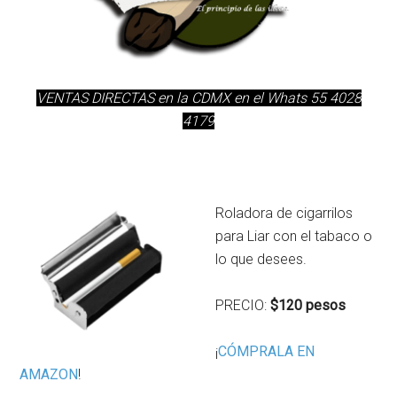
VENTAS DIRECTAS en la CDMX en el Whats 55 4028
4179
Roladora de cigarrilos
para Liar con el tabaco o
lo que desees.
PRECIO:
$120 pesos
¡
CÓMPRALA EN
AMAZON
!