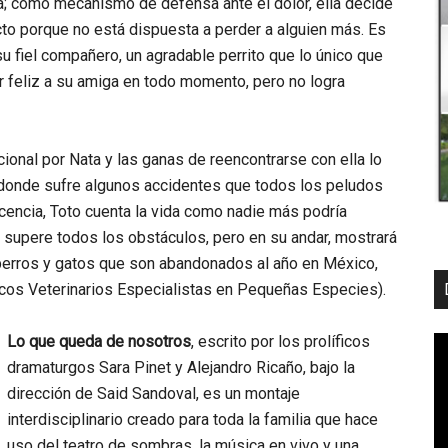
; como mecanismo de defensa ante el dolor, ella decide
cto porque no está dispuesta a perder a alguien más. Es
u fiel compañero, un agradable perrito que lo único que
r feliz a su amiga en todo momento, pero no logra
cional por Nata y las ganas de reencontrarse con ella lo
, donde sufre algunos accidentes que todos los peludos
ocencia, Toto cuenta la vida como nadie más podría
e supere todos los obstáculos, pero en su andar, mostrará
l perros y gatos que son abandonados al año en México,
cos Veterinarios Especialistas en Pequeñas Especies).
Lo que queda de nosotros
,
escrito por los prolíficos
dramaturgos Sara Pinet y Alejandro Ricaño, bajo la
dirección de Said Sandoval, es un montaje
interdisciplinario creado para toda la familia que hace
uso del teatro de sombras, la música en vivo y una