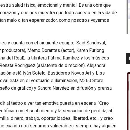
estra salud física, emocional y mental. Es una obra que
 corazón y que nos muestra que todo suceso en la vida de
r tan malo o tan esperanzador, como nosotros vayamos
es y cuenta con el siguiente equipo: Said Sandoval,
z y productora), Memo Dorantes (actor), Karen Furlong
ana del Real), la titiritera Fátima Ramírez y los músicos
Renata Rodríguez (asistente de dirección), Alejandra
nación está Iván Sotelo, Bastidores Novus Art y Liss
oval está en el vestuario e iluminación, M360 Store
iseño de gráfico) y Sandra Narváez en difusión y prensa.
ir al teatro a ver
tan emotiva puesta en escena:
“Creo
ificar con el sentimiento y la sensación de pérdida, al
lia, dinero, trabajo, oportunidades, libertad, etc… y creo
ue cuando nos sentimos vulnerables, siempre hay alguien