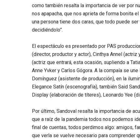
como también resalta la importancia de ver por nu
nos apapacha, que nos aprieta de forma bonita el
una persona tiene dos caras, que todo puede se
decidiéndolo”.
El espectáculo es presentado por PAS produccion
(director, productor y actor), Cinthya Annel (actri
(actriz que entrará, esta ocasión, supliendo a Tati
Anne Yvker y Carlos Gógora. A la compaía se une 
Domínguez (asistente de producción), en la ilumi
Elegance Satín (escenografía), también Said Sand
Display (elaboración de títeres), Leonardo Yee (d
Por último, Sandoval resalta la importancia de acud
que a raíz de la pandemia todos nos podemos ident
final de cuentas, todos perdimos algo: amigos, fami
que verla se vuelve necesario para comprender q