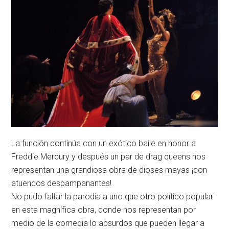
La función continúa con un exótico baile en honor a
Freddie Mercury y después un par de drag queens nos
representan una grandiosa obra de dioses mayas ¡con
atuendos despampanantes!
No pudo faltar la parodia a uno que otro político popular
en esta magnífica obra, donde nos representan por
medio de la comedia lo absurdos que pueden llegar a