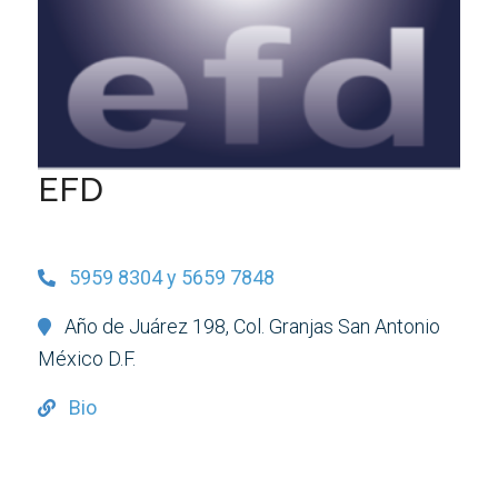
EFD
5959 8304 y 5659 7848
Año de Juárez 198, Col. Granjas San Antonio
México D.F.
Bio