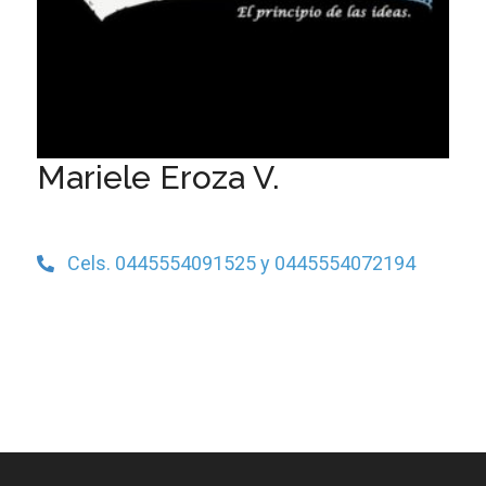
Mariele Eroza V.
Cels. 0445554091525 y 0445554072194