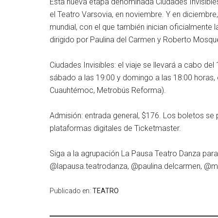
Esta nueva etapa denominada Ciudades Invisibles
el Teatro Varsovia, en noviembre. Y en diciembre,
mundial, con el que también inician oficialmente
dirigido por Paulina del Carmen y Roberto Mosq
Ciudades Invisibles: el viaje se llevará a cabo del
sábado a las 19:00 y domingo a las 18:00 horas, e
Cuauhtémoc, Metrobús Reforma).
Admisión: entrada general, $176. Los boletos se pu
plataformas digitales de Ticketmaster.
Siga a la agrupación La Pausa Teatro Danza par
@lapausa.teatrodanza, @paulina.delcarmen, @m
Publicado en:
TEATRO