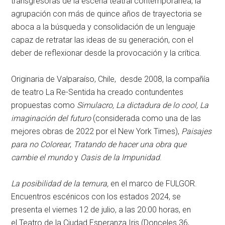
transgresoras de la escena teatral contemporánea, la
agrupación con más de quince años de trayectoria se
aboca a la búsqueda y consolidación de un lenguaje
capaz de retratar las ideas de su generación, con el
deber de reflexionar desde la provocación y la crítica.
Originaria de Valparaíso, Chile, desde 2008, la compañía
de teatro La Re-Sentida ha creado contundentes
propuestas como
Simulacro, La dictadura de lo cool, La
imaginación del futuro
(considerada como una de las
mejores obras de 2022 por el New York Times),
Paisajes
para no Colorear
,
Tratando de hacer una obra que
cambie el mundo
y
Oasis de la Impunidad
.
La posibilidad de la ternura,
en el marco de
FULGOR.
Encuentros escénicos con los estados 2024
, se
presenta
el viernes 12 de julio
, a las 20:00 horas, en
el
Teatro de la Ciudad Esperanza Iris
(Donceles 36,