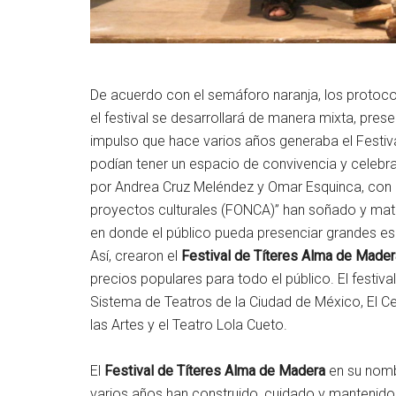
De acuerdo con el semáforo naranja, los protocol
el festival se desarrollará de manera mixta, pres
impulso que hace varios años generaba el Festiv
podían tener un espacio de convivencia y celebrac
por Andrea Cruz Meléndez y Omar Esquinca, con 
proyectos culturales (FONCA)” han soñado y mater
en donde el público pueda presenciar grandes esp
Así, crearon el
Festival
de
Títeres
Alma
de Mader
precios populares para todo el público. El festiv
Sistema de Teatros de la Ciudad de México, El Ce
las Artes y el Teatro Lola Cueto.
El
Festival de Títeres Alma de Madera
en su nombr
varios años han construido, cuidado y mantenid