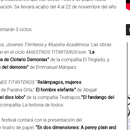
ación. Se llevará acabo del 4 al 22 de noviembre del año
entarán 3 ciclos:
ros, Jóvenes Titiriteros y Muestra Académica.
Las obras
n en el ciclo
MAESTROS TITIRITEROS
son: “
La
ia de Clotario Demoniax”
de la compañía El Tinglado; y
o del demonio”
de Emmanuel Márquez.
ES TITIRITEROS
: “
Relámpagos, mujeres
”
de Paolina Orta;”
El hombre elefante
”
de Abigaíl
 el dios lobo
”
de la compañía Teatrapos;
”El fandango del
 compañía: La historia de todos.
 festival contará con la presentación del
 teatro de papel:
“En dos dimensiones: A penny plain and