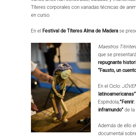
Títeres corporales con variadas técnicas de anim
en curso.
En el
Festival de Títeres Alma de Madera
se pres
Maestros Titirite
que se presentará
repugnante histor
“Fausto, un cuent
En el Ciclo:
JÓVEN
latinoamericanas
Espíndola;
”Fenrir:
inframundo
”
de la
Además de ello el
documental sobre