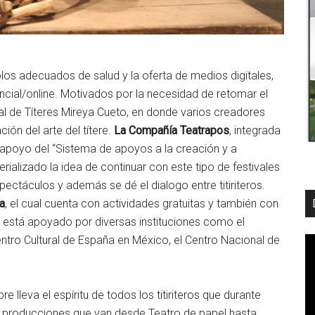
os adecuados de salud y la oferta de medios digitales,
encial/online. Motivados por la necesidad de retomar el
al de Títeres Mireya Cueto, en donde varios creadores
ión del arte del títere.
La Compañía Teatrapos
, integrada
apoyo del “Sistema de apoyos a la creación y a
ializado la idea de continuar con este tipo de festivales
ectáculos y además se dé el dialogo entre titiriteros.
a
, el cual cuenta con actividades gratuitas y también con
al está apoyado por diversas instituciones como el
ntro Cultural de España en México, el Centro Nacional de
e lleva el espíritu de todos los titiriteros que durante
o producciones que van desde Teatro de papel hasta