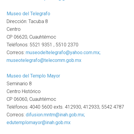
Museo del Telegrafo
Dirección: Tacuba 8
Centro
CP 06620, Cuauhtémoc
Teléfonos: 5521 9351 , 5510 2370
Correos:
museodeltelegrafo@yahoo.com.mx;
museotelegrafo@telecomm.gob.mx
Museo del Templo Mayor
Seminario 8
Centro Histórico
CP 06060, Cuauhtémoc
Teléfonos: 4040 5600 exts. 412930, 412933, 5542 4787
Correos:
difusion.mntm@inah.gob.mx;
edutemplomayor@inah.gob.mx