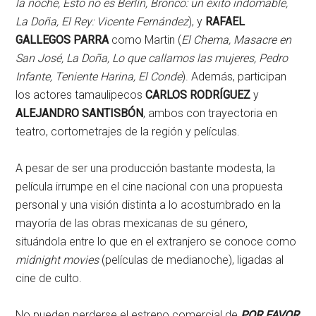
la noche, Esto no es Berlín, Bronco: un éxito indomable,
La Doña, El Rey: Vicente Fernández
), y
RAFAEL
GALLEGOS PARRA
como Martin (
El Chema, Masacre en
San José, La Doña, Lo que callamos las mujeres, Pedro
Infante, Teniente Harina, El Conde
). Además, participan
los actores tamaulipecos
CARLOS RODRÍGUEZ
y
ALEJANDRO SANTISBÓN
, ambos con trayectoria en
teatro, cortometrajes de la región y películas.
A pesar de ser una producción bastante modesta, la
película irrumpe en el cine nacional con una propuesta
personal y una visión distinta a lo acostumbrado en la
mayoría de las obras mexicanas de su género,
situándola entre lo que en el extranjero se conoce como
midnight movies
(películas de medianoche), ligadas al
cine de culto.
No pueden perderse el estreno comercial de
POR FAVOR