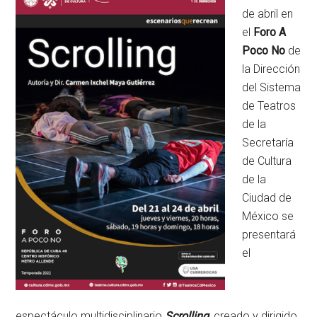
de abril en
el
Foro A
Poco No
de
la Dirección
del Sistema
de Teatros
de la
Secretaría
de Cultura
de la
Ciudad de
México se
presentará
el
espectáculo multidisciplinario
Scrolling
, creado y dirigido