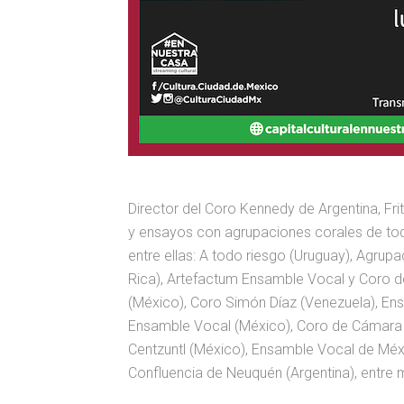
Director del Coro Kennedy de Argentina, F
y ensayos con agrupaciones corales de to
entre ellas: A todo riesgo (Uruguay), Agrupa
Rica), Artefactum Ensamble Vocal y Coro de
(México), Coro Simón Díaz (Venezuela), En
Ensamble Vocal (México), Coro de Cámara 
Centzuntl (México), Ensamble Vocal de Méxi
Confluencia de Neuquén (Argentina), entre