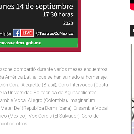
ritzsche compartió durante varios meses encuentros
da América Latina, que se han sumado al homenaje,
ción Coral Alegrette (Brasil), Coro Intervoces (Costa
 la Universidad Politécnica de Aguascalientes
samble Vocal Allegro (Colombia), Imaginarium
Mater Dei (República Dominicana), Ensamble Vocal
co (México), Vox Cordis (El Salvador), Coro de
 muchos otros.