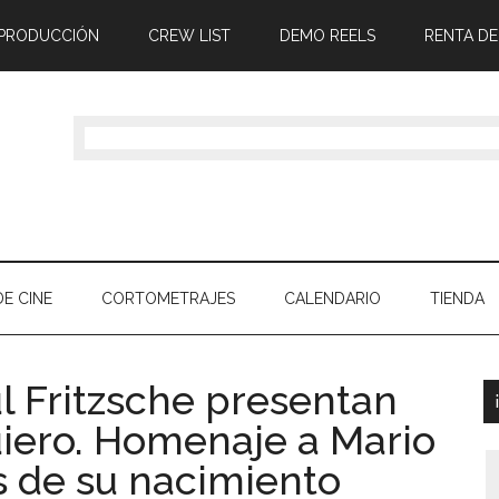
 PRODUCCIÓN
CREW LIST
DEMO REELS
RENTA DE
E CINE
CORTOMETRAJES
CALENDARIO
TIENDA
l Fritzsche presentan
iero. Homenaje a Mario
s de su nacimiento